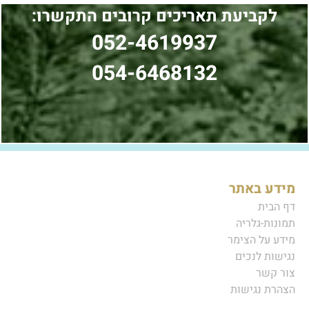
לקביעת תאריכים קרובים התקשרו:
052-4619937
054-6468132
מידע באתר
דף הבית
תמונות-גלריה
מידע על הצימר
נגישות לנכים
צור קשר
הצהרת נגישות